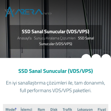
SSD Sanal Sunucular (VDS/VPS)
Anasayfa
Sunucu Kiralama Çözümleri
SSD Sanal
Sunucular (VDS/VPS)
SSD Sanal Sunucular (VDS/VPS)
En iyi sanallaştırma çözümleri ile, tam donanımlı,
full performans VDS/VPS paketleri.
Model
İşlemci
Ram
Disk
Trafik
Lokasyon
Fiyat