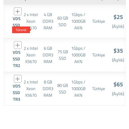
2 x Intel
4 GB
1Gbps /
$25
60 GB
VDS
Xeon
DDR3
1000GB
Türkiye
SDD
SSD
(Aylık)
X5670
RAM
AKN
Tükendi
TR1
2 x Intel
6 GB
1Gbps /
$35
75 GB
VDS
Xeon
DDR3
1000GB
Türkiye
SSD
SSD
(Aylık)
X5670
RAM
AKN
TR2
2 x Intel
8 GB
1Gbps /
$65
80 GB
VDS
Xeon
DDR3
1000GB
Türkiye
SSD
SSD
(Aylık)
X5670
RAM
AKN
TR3