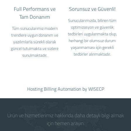
Full Performans ve
Sorunsuz ve Güvenli!
Tam Donanım
Sunucularımızda, bilinen tüm
optimizasyon ve güvenlik
Tüm sunucularımız modern
tedbirleri uygulanmakta olup,
trendlere uygun donanım ve
herhangi bir olumsuz durum
yazılımlarla sürekli olarak
yaşanmaması için gerekli
güncel tutulmakta ve sizlere
tedbirler alınmaktadır.
sunulmaktadır.
Hosting Billing Automation
by WISECP
Ürün ve hizmetlerimiz hakkında daha detaylı bilgi almak
için hemen arayın.