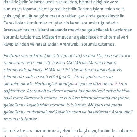
dahil değildir. Yalnızca uzak sunucudan, hizmet aldığınız yerel
sunucuya taşıma işlemi gerçekleştirilir. Taşıma işlemi talep ve iş
yükü yoğunluğuna göre mesai saatleri içerisinde gerçekleştirilir.
Gerekli olan kurulumlar müşterinin kendi sorumluluğundadır.
Areraweb taşıma işlemi sırasında meydana gelebilecek kayıplardan
sorumlu tutulamaz. Müşteri meydana gelebilecek muhtemel veri
kayıplarından ve hasarlardan Areraweb'i sorumlu tutamaz.
Ekstrem durumlarda (plesk to cpanel vb.) manuel taşıma işlemi için
maksimum veri sınırı site başına 100 MB'dır. Manuel taşıma
işlemlerinde yalnızca HTML ve PHP dosya türleri taşınabilir. Bu
işlemlerde sadece web kökü (public_html) yeni sunucuya
aktarılmakradır. Herhangi bir konfigürasyon ve düzenleme işlemi
sağlanmaz. Areraweb ekstrem taşıma taleplerini red etme hakkını
saklı tutar. Areraweb taşıma ve kurulum işlemi sırasında meydana
gelebilecek kayıplardan sorumlu tutulamaz. Müşteri meydana
gelebilecek muhtemel veri kayıplarından ve hasarlardan Areraweb'i
sorumlu tutamaz.
Ücretsiz taşıma hizmetimiz üyeliğinizin başlangıç tarihinden itibaren