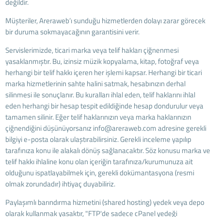
değildir.
Müşteriler, Areraweb’ı sunduğu hizmetlerden dolayı zarar görecek
bir duruma sokmayacağının garantisini verir.
Servislerimizde, ticari marka veya telif hakları çiğnenmesi
yasaklanmıştır. Bu, izinsiz müzik kopyalama, kitap, fotoğraf veya
herhangi bir telif hakkı içeren her işlemi kapsar. Herhangi bir ticari
marka hizmetlerinin sahte halini satmak, hesabınızın derhal
silinmesi ile sonuçlanır. Bu kuralları ihlal eden, telif haklarını ihlal
eden herhangi bir hesap tespit edildiğinde hesap dondurulur veya
tamamen silinir. Eğer telif haklarınızın veya marka haklarınızın
çiğnendiğini düşünüyorsanız info@areraweb.com adresine gerekli
bilgiyi e-posta olarak ulaştırabilirsiniz. Gerekli inceleme yapılıp
tarafınıza konu ile alakalı dönüş sağlanacaktır. Söz konusu marka ve
telif hakkı ihlaline konu olan içeriğin tarafınıza/kurumunuza ait
olduğunu ispatlayabilmek için, gerekli dokümantasyona (resmi
olmak zorundadır) ihtiyaç duyabiliriz.
Paylaşımlı barındırma hizmetini (shared hosting) yedek veya depo
olarak kullanmak yasaktır, "FTP'de sadece cPanel yedeği