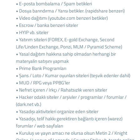
• E-posta bombalama / Spam betikleri
• Dosya barındırma / Yansı betikler. (rapidshare benzeri)
• Video dağıtımı (youtube.com benzeri betikler)
• Escrow / banka benzeri siteler
• HYIP vb. siteler
• Yatırım siteleri (FOREX, E-gold Exchange, Second
Life/Linden Exchange, Ponzi, MLM / Pyramid Scheme)
• Yasal dağıtım hakkına sahip olmadan herhangi bir
materyalin satışını yapmak
• Prime Bank Programları
• Şans / Loto / Kumar oyunları siteleri (teşvik edenler dahil)
• MUD / RPG veya PPBG’ler
• Nefret içeren / Irkçı / Rahatsızlık veren siteler
• Hacker odaklı siteler / arşivler / programlar / forumlar /
(dark.net vb.)
• Yasadışı aktiviteleri organize eden siteler
• Yasadışı, telif hakkı gerektiren bağlantı içeren (warez)
forumlar / web sayfaları
• Kuruluş ve yayın amacı ne olursa olsun Metin 2 / Knight