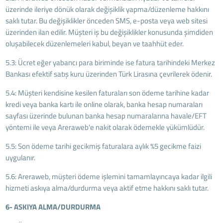
üzerinde ileriye dönük olarak değişiklik yapma/düzenleme hakkını
saklı tutar. Bu değişiklikler önceden SMS, e-posta veya web sitesi
üzerinden ilan edilir. Müşteri iş bu değişiklikler konusunda şimdiden
oluşabilecek düzenlemeleri kabul, beyan ve taahhüt eder.
5.3: Ücret eğer yabancı para biriminde ise fatura tarihindeki Merkez
Bankası efektif satış kuru üzerinden Türk Lirasına çevrilerek ödenir.
5.4: Müşteri kendisine kesilen faturaları son ödeme tarihine kadar
kredi veya banka kartı ile online olarak, banka hesap numaraları
sayfası üzerinde bulunan banka hesap numaralarına havale/EFT
yöntemi ile veya Areraweb'e nakit olarak ödemekle yükümlüdür.
5.5: Son ödeme tarihi gecikmiş faturalara aylık %5 gecikme faizi
uygulanır.
5.6: Areraweb, müşteri ödeme işlemini tamamlayıncaya kadar ilgili
hizmeti askıya alma/durdurma veya aktif etme hakkını saklı tutar.
6- ASKIYA ALMA/DURDURMA