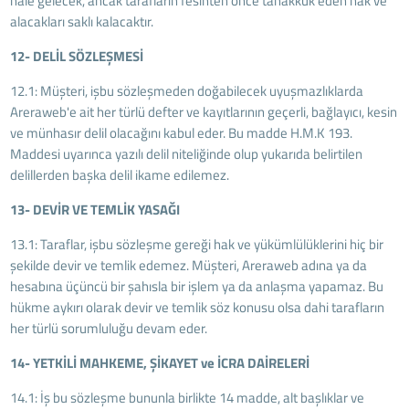
hale gelecek, ancak tarafların fesihten önce tahakkuk eden hak ve
alacakları saklı kalacaktır.
12- DELİL SÖZLEŞMESİ
12.1: Müşteri, işbu sözleşmeden doğabilecek uyuşmazlıklarda
Areraweb'e ait her türlü defter ve kayıtlarının geçerli, bağlayıcı, kesin
ve münhasır delil olacağını kabul eder. Bu madde H.M.K 193.
Maddesi uyarınca yazılı delil niteliğinde olup yukarıda belirtilen
delillerden başka delil ikame edilemez.
13- DEVİR VE TEMLİK YASAĞI
13.1: Taraflar, işbu sözleşme gereği hak ve yükümlülüklerini hiç bir
şekilde devir ve temlik edemez. Müşteri, Areraweb adına ya da
hesabına üçüncü bir şahısla bir işlem ya da anlaşma yapamaz. Bu
hükme aykırı olarak devir ve temlik söz konusu olsa dahi tarafların
her türlü sorumluluğu devam eder.
14- YETKİLİ MAHKEME, ŞİKAYET ve İCRA DAİRELERİ
14.1: İş bu sözleşme bununla birlikte 14 madde, alt başlıklar ve