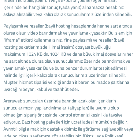
iletişim kurabilir, (telefon veya e-posta yolu ile) eğer 48 saat
içerisinde herhangi bir sonuç (yada yanıt) alınamazsa hesabınız
askıya alınabilir veya kalıcı olarak sunucularımız üzerinden silinebilir.
Paylaşımlı ve reseller (bayi) hosting hesaplarında her ne şart altında
olursa olsun video barındırmak ve yayınlamak yasaktır. Bu işlem için
"iframe" etiketi kullanmalısınız. Yine paylaşımlı ve reseller (bayi)
hosting paketlerimizde 1 imaj (resim) dosyası büyüklüğü
maksimum 1024 KB'dır. 1024 KB ve daha büyük imaj dosyalarını her
ne şart altında olursa olsun sunucularımız üzerinde barındırmak ve
yayınlamak yasaktır. Bu ve buna benzer durumlar tespit edilmesi
halinde ilgili içerik kalıcı olarak sunucularımız üzerinden silinebilir.
Müşteri hizmet siparişi verdiği andan itibaren bu madde şartlarına
uyacağını beyan, kabul ve taahhüt eder.
Areraweb sunucuları üzerinde barındırılacak olan içeriklerin
sunucularımızın yapılandırılmaları (altyapıları) ile uyumlu olup
olmadığını sipariş öncesinde kontrol etmenizi kesinlikle tavsiye
ediyoruz. Bazı hosting paketleri için ücret iadesi mümkün değildir.
Ayrıntılı bilgi almak için destek ekibimiz ile görüşme sağlayabilir veya
iade politikası sayfamıza göz atabilirsiniz. (Bknz.
İade Politikası
)