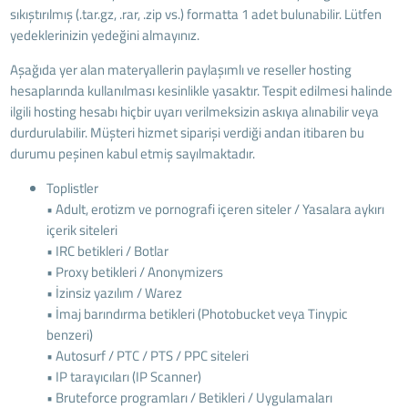
sıkıştırılmış (.tar.gz, .rar, .zip vs.) formatta 1 adet bulunabilir. Lütfen
yedeklerinizin yedeğini almayınız.
Aşağıda yer alan materyallerin paylaşımlı ve reseller hosting
hesaplarında kullanılması kesinlikle yasaktır. Tespit edilmesi halinde
ilgili hosting hesabı hiçbir uyarı verilmeksizin askıya alınabilir veya
durdurulabilir. Müşteri hizmet siparişi verdiği andan itibaren bu
durumu peşinen kabul etmiş sayılmaktadır.
Toplistler
• Adult, erotizm ve pornografi içeren siteler / Yasalara aykırı
içerik siteleri
• IRC betikleri / Botlar
• Proxy betikleri / Anonymizers
• İzinsiz yazılım / Warez
• İmaj barındırma betikleri (Photobucket veya Tinypic
benzeri)
• Autosurf / PTC / PTS / PPC siteleri
• IP tarayıcıları (IP Scanner)
• Bruteforce programları / Betikleri / Uygulamaları