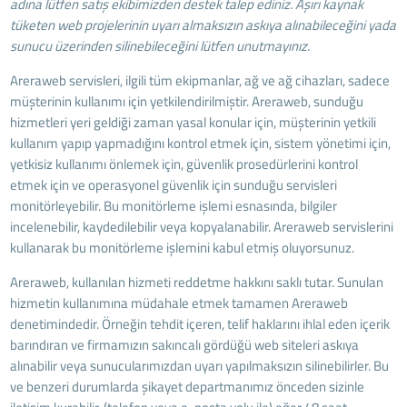
adına lütfen satış ekibimizden destek talep ediniz. Aşırı kaynak
tüketen web projelerinin uyarı almaksızın askıya alınabileceğini yada
sunucu üzerinden silinebileceğini lütfen unutmayınız.
Areraweb servisleri, ilgili tüm ekipmanlar, ağ ve ağ cihazları, sadece
müşterinin kullanımı için yetkilendirilmiştir. Areraweb, sunduğu
hizmetleri yeri geldiği zaman yasal konular için, müşterinin yetkili
kullanım yapıp yapmadığını kontrol etmek için, sistem yönetimi için,
yetkisiz kullanımı önlemek için, güvenlik prosedürlerini kontrol
etmek için ve operasyonel güvenlik için sunduğu servisleri
monitörleyebilir. Bu monitörleme işlemi esnasında, bilgiler
incelenebilir, kaydedilebilir veya kopyalanabilir. Areraweb servislerini
kullanarak bu monitörleme işlemini kabul etmiş oluyorsunuz.
Areraweb, kullanılan hizmeti reddetme hakkını saklı tutar. Sunulan
hizmetin kullanımına müdahale etmek tamamen Areraweb
denetimindedir. Örneğin tehdit içeren, telif haklarını ihlal eden içerik
barındıran ve firmamızın sakıncalı gördüğü web siteleri askıya
alınabilir veya sunucularımızdan uyarı yapılmaksızın silinebilirler. Bu
ve benzeri durumlarda şikayet departmanımız önceden sizinle