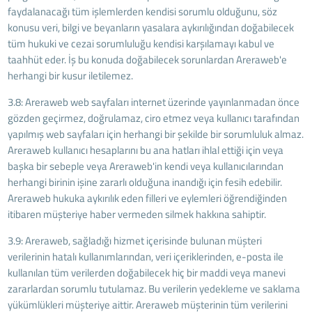
faydalanacağı tüm işlemlerden kendisi sorumlu olduğunu, söz
konusu veri, bilgi ve beyanların yasalara aykırılığından doğabilecek
tüm hukuki ve cezai sorumluluğu kendisi karşılamayı kabul ve
taahhüt eder. İş bu konuda doğabilecek sorunlardan Areraweb'e
herhangi bir kusur iletilemez.
3.8: Areraweb web sayfaları internet üzerinde yayınlanmadan önce
gözden geçirmez, doğrulamaz, ciro etmez veya kullanıcı tarafından
yapılmış web sayfaları için herhangi bir şekilde bir sorumluluk almaz.
Areraweb kullanıcı hesaplarını bu ana hatları ihlal ettiği için veya
başka bir sebeple veya Areraweb'in kendi veya kullanıcılarından
herhangi birinin işine zararlı olduğuna inandığı için fesih edebilir.
Areraweb hukuka aykırılık eden filleri ve eylemleri öğrendiğinden
itibaren müşteriye haber vermeden silmek hakkına sahiptir.
3.9: Areraweb, sağladığı hizmet içerisinde bulunan müşteri
verilerinin hatalı kullanımlarından, veri içeriklerinden, e-posta ile
kullanılan tüm verilerden doğabilecek hiç bir maddi veya manevi
zararlardan sorumlu tutulamaz. Bu verilerin yedekleme ve saklama
yükümlükleri müşteriye aittir. Areraweb müşterinin tüm verilerini