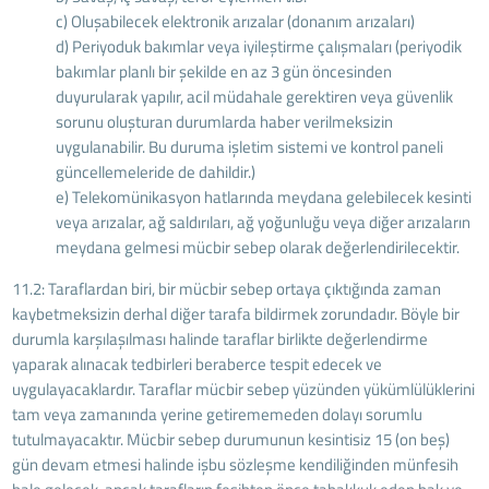
c) Oluşabilecek elektronik arızalar (donanım arızaları)
d) Periyoduk bakımlar veya iyileştirme çalışmaları (periyodik
bakımlar planlı bir şekilde en az 3 gün öncesinden
duyurularak yapılır, acil müdahale gerektiren veya güvenlik
sorunu oluşturan durumlarda haber verilmeksizin
uygulanabilir. Bu duruma işletim sistemi ve kontrol paneli
güncellemeleride de dahildir.)
e) Telekomünikasyon hatlarında meydana gelebilecek kesinti
veya arızalar, ağ saldırıları, ağ yoğunluğu veya diğer arızaların
meydana gelmesi mücbir sebep olarak değerlendirilecektir.
11.2: Taraflardan biri, bir mücbir sebep ortaya çıktığında zaman
kaybetmeksizin derhal diğer tarafa bildirmek zorundadır. Böyle bir
durumla karşılaşılması halinde taraflar birlikte değerlendirme
yaparak alınacak tedbirleri beraberce tespit edecek ve
uygulayacaklardır. Taraflar mücbir sebep yüzünden yükümlülüklerini
tam veya zamanında yerine getirememeden dolayı sorumlu
tutulmayacaktır. Mücbir sebep durumunun kesintisiz 15 (on beş)
gün devam etmesi halinde işbu sözleşme kendiliğinden münfesih