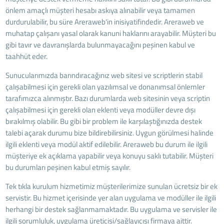
önlem amaçlı müşteri hesabı askıya alınabilir veya tamamen
durdurulabilir, bu süre Areraweb'in inisiyatifindedir. Areraweb ve
muhatap çalışanı yasal olarak kanuni haklarını arayabilir. Müşteri bu
gibi tavır ve davranışlarda bulunmayacağını peşinen kabul ve
taahhüt eder.
Sunucularımızda barındıracağınız web sitesi ve scriptlerin stabil
çalışabilmesi için gerekli olan yazılımsal ve donanımsal önlemler
tarafımızca alınmıştır. Bazı durumlarda web sitesinin veya scriptin
çalışabilmesi için gerekli olan eklenti veya modüller devre dışı
bırakılmış olabilir. Bu gibi bir problem ile karşılaştığınızda destek
talebi açarak durumu bize bildirebilirsiniz. Uygun görülmesi halinde
ilgili eklenti veya modül aktif edilebilir. Areraweb bu durum ile ilgili
müşteriye ek açıklama yapabilir veya konuyu saklı tutabilir. Müşteri
bu durumları peşinen kabul etmiş sayılır.
Tek tıkla kurulum hizmetimiz müşterilerimize sunulan ücretsiz bir ek
servistir. Bu hizmet içerisinde yer alan uygulama ve modüller ile ilgili
herhangi bir destek sağlanmamaktadır. Bu uygulama ve servisler ile
ilgili sorumluluk, uygulama üreticisi/sağlayıcısı firmaya aittir.