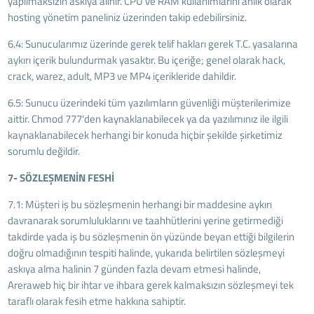
yapılmaksızın askıya alınır. CPU ve RAM kullanımlarını anlık olarak
hosting yönetim paneliniz üzerinden takip edebilirsiniz.
6.4: Sunucularımız üzerinde gerek telif hakları gerek T.C. yasalarına
aykırı içerik bulundurmak yasaktır. Bu içeriğe; genel olarak hack,
crack, warez, adult, MP3 ve MP4 içerikleride dahildir.
6.5: Sunucu üzerindeki tüm yazılımların güvenliği müşterilerimize
aittir. Chmod 777'den kaynaklanabilecek ya da yazılımınız ile ilgili
kaynaklanabilecek herhangi bir konuda hiçbir şekilde şirketimiz
sorumlu değildir.
7- SÖZLEŞMENİN FESHİ
7.1: Müşteri iş bu sözleşmenin herhangi bir maddesine aykırı
davranarak sorumluluklarını ve taahhütlerini yerine getirmediği
takdirde yada iş bu sözleşmenin ön yüzünde beyan ettiği bilgilerin
doğru olmadığının tespiti halinde, yukarıda belirtilen sözleşmeyi
askıya alma halinin 7 günden fazla devam etmesi halinde,
Areraweb hiç bir ihtar ve ihbara gerek kalmaksızın sözleşmeyi tek
taraflı olarak fesih etme hakkına sahiptir.