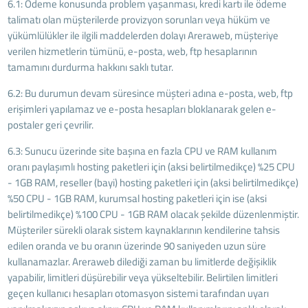
6.1: Ödeme konusunda problem yaşanması, kredi kartı ile ödeme
talimatı olan müşterilerde provizyon sorunları veya hüküm ve
yükümlülükler ile ilgili maddelerden dolayı Areraweb, müşteriye
verilen hizmetlerin tümünü, e-posta, web, ftp hesaplarının
tamamını durdurma hakkını saklı tutar.
6.2: Bu durumun devam süresince müşteri adına e-posta, web, ftp
erişimleri yapılamaz ve e-posta hesapları bloklanarak gelen e-
postaler geri çevrilir.
6.3: Sunucu üzerinde site başına en fazla CPU ve RAM kullanım
oranı paylaşımlı hosting paketleri için (aksi belirtilmedikçe) %25 CPU
- 1GB RAM, reseller (bayi) hosting paketleri için (aksi belirtilmedikçe)
%50 CPU - 1GB RAM, kurumsal hosting paketleri için ise (aksi
belirtilmedikçe) %100 CPU - 1GB RAM olacak şekilde düzenlenmiştir.
Müşteriler sürekli olarak sistem kaynaklarının kendilerine tahsis
edilen oranda ve bu oranın üzerinde 90 saniyeden uzun süre
kullanamazlar. Areraweb dilediği zaman bu limitlerde değişiklik
yapabilir, limitleri düşürebilir veya yükseltebilir. Belirtilen limitleri
geçen kullanıcı hesapları otomasyon sistemi tarafından uyarı