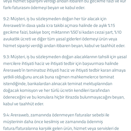
veya hizmet siparişini verdiği andan itibaren bu gecikme faizi ve kur
farkı faturasını ödemeyi beyan ve kabul eder.
9.2: Müşteri, iş bu sözleşmeden doğan her tür alacak için
Areraweb'in dava yada icra takibi açması halinde de aylık %15
gecikme faizi, bakiye borç miktarının %50`si kadarı cezai şart, %10
avukatlık ücreti ve diğer tüm yasal giderleri ödemeyi ürün veya
hizmet siparişi verdiği andan itibaren beyan, kabul ve taahhüt eder.
9.3: Müşteri, iş bu sözleşmeden doğan alacaklarının tahsili için yasal
mercilere ihtiyati haciz ve ihtiyati tedbir için başvurması halinde
Areraweb’in teminatsız ihtiyati haciz ve ihtiyati tedbir kararı almaya
yetkili olduğunu ancak buna rağmen mahkemelerce teminat
istendiğinde, bankalardan alınacak teminat mektuplarından
doğacak komisyon ve her türlü ücretin kendileri tarafından
ödeneceğini ve bu konulara hiçbir itirazda bulunmayacağını beyan,
kabul ve taahhüt eder.
9.4: Areraweb, zamanında ödenmeyen faturalar sebebi ile
müşterinin daha önce kesilmiş ve zamanında ödenmiş
fatura/faturalarına karşılık gelen ürün, hizmet veya servisleri de