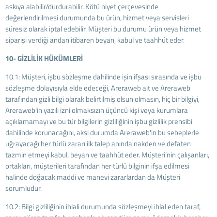
askıya alabilir/durdurabilir. Kötü niyet çerçevesinde
değerlendirilmesi durumunda bu ürün, hizmet veya servisleri
süresiz olarak iptal edebilir. Müşteri bu durumu ürün veya hizmet
siparişi verdiği andan itibaren beyan, kabul ve taahhüt eder.
10- GİZLİLİK HÜKÜMLERİ
10.1: Müşteri, işbu sözleşme dahilinde işin ifşası sırasında ve işbu
sözleşme dolayısıyla elde edeceği, Areraweb ait ve Areraweb
tarafından gizli bilgi olarak belirtilmiş olsun olmasın, hiç bir bilgiyi,
Areraweb'in yazılı izni olmaksızın üçüncü kişi veya kurumlara
açıklamamayı ve bu tür bilgilerin gizliliğinin işbu gizlilik prensibi
dahilinde korunacağını, aksi durumda Areraweb'in bu sebeplerle
uğrayacağı her türlü zararı ilk talep anında nakden ve defaten
tazmin etmeyi kabul, beyan ve taahhüt eder. Müşteri’nin çalışanları,
ortakları, müşterileri tarafından her türlü bilginin ifşa edilmesi
halinde doğacak maddi ve manevi zararlardan da Müşteri
sorumludur.
10.2: Bilgi gizliliğinin ihlali durumunda sözleşmeyi ihlal eden taraf,