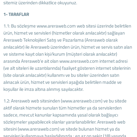
sitemiz üzerinden dikkatlice okuyunuz.
1- TARAFLAR
1.1: Bu sözleşme www.areraweb.com web sitesi üzerinde belirtilen
ürün, hizmet ve servisleri (hizmetler olarak anılacaktır) sağlayan
Areraweb Teknolojileri Satış ve Pazarlama (Areraweb olarak
anılacaktır) ile Areraweb üzerinden ürün, hizmet ve servis satın alan
ve sisteme kayıt olan kişi/kurum (müşteri olarak anılacaktır)
arasında Areraweb'e ait olan www.areraweb.com internet adresi
(ve alt siteleri ile uzantılarında) faaliyet gösteren internet sitelerinin
(site olarak anılacaktır) kullanımı ve bu siteler üzerinden satın
alınacak ürün, hizmet ve servisleri aşağıda belirtilen madde ve
koşullar ile imza altına alınmış sayılacaktır.
1.2: Areraweb web sitesinden (www.areraweb.com) ve bu sitede
aktif olarak hizmete sunulan tüm hizmetler ya da servislerden
sadece, mevcut kanunlar kapsamında yasal olarak bağlayıcı
sözleşmeler yapabilecek olanlar yararlanabilirler. Areraweb web
sitesini (www.areraweb.com) ve sitede bulunan hizmet ya da
servisleri kullanmaya başladığınızda ; en az on sekiz (18) yaşında