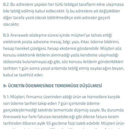
8.2: Bu adreslere yapılan her türlü tebligat tarafların eline ulaşmasa
bile tebliğ edilmiş kabul edilecektir. İş bu adreslere ait değişiklikler
diğer tarafa yazılı olarak bildirilmedikçe eski adresler geçerli
olacaktır.
8.3: Areraweb sözleşme süresi içinde müşteri'ye tahsis ettiği
elektronik posta adresine mesaj, bilgi, yazı, ihtar, ödeme bildirimi,
hesap hareket çizelgesi, hesap eksteresi gönderebilir. Müşteri söz
konusu elektronik iletilerin alınmadığı yada kendisine ulaşmadığı
iddiasında bulunamayacağı gibi, söz konusu iletilerin gönderildikleri
tarihten 1 gün sonra yasal anlamda tebliğ etmiş sayılacağını beyan,
kabul ve taahhüt eder.
9- ÜCRETİN ÖDENMESİNDE TEMERRÜDE DÜŞÜLMESİ
9.1: Müşteri, firmamız üzerinden aldığı ürün ve hizmetlere karşılık
son ödeme tarihini takip eden 7 gün içerisinde ödeme
gerçekleştirmediği takdirde temerrüde düşmüş sayılır. Bu durumda
Areraweb kur farkı faturası kesebileceği gibi dilerse fatura kesim
tarihinden itibaren aylık %5 gecikme faizi taleb edebilir. Müşteri ürün