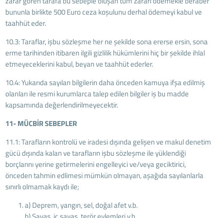
zarar gören tarafa bu sebeple oluşan tüm zararı ödemekle beraber
bununla birlikte 500 Euro ceza koşulunu derhal ödemeyi kabul ve
taahhüt eder.
10.3: Taraflar, işbu sözleşme her ne şekilde sona ererse ersin, sona
erme tarihinden itibaren ilgili gizlilik hükümlerini hiç bir şekilde ihlal
etmeyeceklerini kabul, beyan ve taahhüt ederler.
10.4: Yukarıda sayılan bilgilerin daha önceden kamuya ifşa edilmiş
olanları ile resmi kurumlarca talep edilen bilgiler iş bu madde
kapsamında değerlendirilmeyecektir.
11- MÜCBİR SEBEPLER
11.1: Tarafların kontrolü ve iradesi dışında gelişen ve makul denetim
gücü dışında kalan ve tarafların işbu sözleşme ile yüklendiği
borçlarını yerine getirmelerini engelleyici ve/veya geciktirici,
önceden tahmin edlimesi mümkün olmayan, aşağıda sayılanlarla
sınırlı olmamak kaydı ile;
a) Deprem, yangın, sel, doğal afet v.b.
b) Savaş, iç savaş, terör eylemleri v.b.