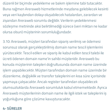
düzenli bir biçimde yedekleme ve bakım işlemine tabi tutacaktır.
Buna rağmen Areraweb hizmetlerinde meydana gelebilecek kesinti
veya veri kaybından dolayı oluşabilecek hatalardan, zarardan ve
ziyandan Areraweb sorumlu değildir. Verilerin yedeklenmesi
sözleşme metninde aksi belirtilmediği sürece (veri miktarı ne kadar
olursa olsun) müşterinin sorumluluğundadır.
3.10: Areraweb, müşteri tarafından sipariş verilmiş ve ödemesi
sorunsuz olarak gerçekleştirilmiş domain name tescil işlemlerini
yürütecektir. Tescil edilen ve sipariş ile kabul edilen tescil talebi ile
ücreti ödenen domain name'in sahibi müşteridir. Areraweb bu
konuda müşterinin talepleri doğrultusunda domain name üzerinde
işlem yapabilecektir. Müşteri tarafından domain name üzerinde bir
düzenleme, değişiklik ve transfer taleplerini en kısa süre içerisinde
yapmaya çalışacaktır. Ancak register tarafından oluşabilecek
olumsuzluklarda Areraweb sorumluluk kabul etmemektedir. Ayrıca
Areraweb müşterilerinin domain name ile ilgili istek ve taleplerini iş
yoğunluğuna göre çözüme kavuşturacaktır.
4- SÜRELER