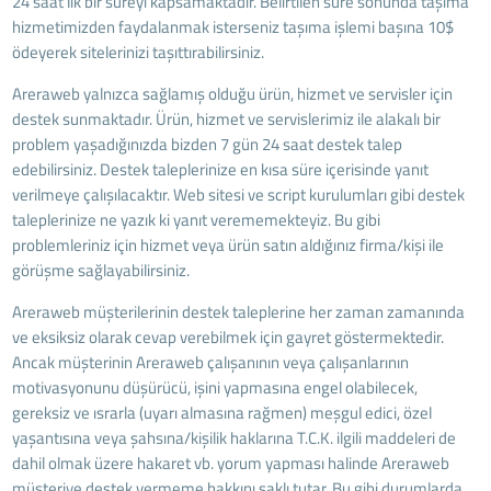
24 saat'lik bir süreyi kapsamaktadır. Belirtilen süre sonunda taşıma
hizmetimizden faydalanmak isterseniz taşıma işlemi başına 10$
ödeyerek sitelerinizi taşıttırabilirsiniz.
Areraweb yalnızca sağlamış olduğu ürün, hizmet ve servisler için
destek sunmaktadır. Ürün, hizmet ve servislerimiz ile alakalı bir
problem yaşadığınızda bizden 7 gün 24 saat destek talep
edebilirsiniz. Destek taleplerinize en kısa süre içerisinde yanıt
verilmeye çalışılacaktır. Web sitesi ve script kurulumları gibi destek
taleplerinize ne yazık ki yanıt verememekteyiz. Bu gibi
problemleriniz için hizmet veya ürün satın aldığınız firma/kişi ile
görüşme sağlayabilirsiniz.
Areraweb müşterilerinin destek taleplerine her zaman zamanında
ve eksiksiz olarak cevap verebilmek için gayret göstermektedir.
Ancak müşterinin Areraweb çalışanının veya çalışanlarının
motivasyonunu düşürücü, işini yapmasına engel olabilecek,
gereksiz ve ısrarla (uyarı almasına rağmen) meşgul edici, özel
yaşantısına veya şahsına/kişilik haklarına T.C.K. ilgili maddeleri de
dahil olmak üzere hakaret vb. yorum yapması halinde Areraweb
müşteriye destek vermeme hakkını saklı tutar. Bu gibi durumlarda