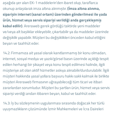
aşağıda yer alan EK-1 maddelerin'den ibaret olup, taraflarca
okunup anlaşılarak imza altına alınmıştır.
(İmza altına alınma,
siparişin internet (sanal ortam) üzerinden gönderilmesi ile yada
ürün, hizmet veya servis siparişi verildiği anda gerçekleşmiş
kabul edilir)
. Areraweb gerek gördüğü taktirde yeni maddeler
ve/veya alt başlıklar ekleyebilir, çıkartabilir ya da maddeler üzerinde
değişiklik yapabilir. Müşteri bu değişiklikleri önceden kabul ettiğini
beyan ve taahhüt eder.
14.2: Firmamıza ait yasal olarak kanıtlanmamış bir konu olmadan,
internet, sosyal medya ve yazılı/görsel basın üzerinde açıldığı tespit
edilen herhangi bir şikayet veya konu tespit edilmesi halinde, ilgili
müşteriye ait olan aktif hizmetler askıya alınabilir/durdurulabilir. İlgili
müşteri hakkında yasal yollara başvuru hakkı saklı kalmak ile birlikte
müşteri Areraweb firmasının uğrayabileceği tüm ticari ve itibari
zararlardan sorumludur. Müşteri bu şartları ürün, hizmet veya servis
siparişi verdiği andan itibaren beyan, kabul ve taahhüt eder.
14.3: İş bu sözleşmenin uygulanması sırasında doğacak her türlü
uyuşmazlıkların çözümünde İzmir Mahkemeleri ve İcra Daireleri