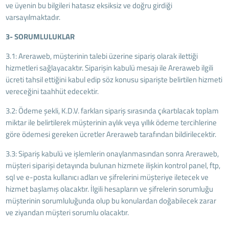
ve üyenin bu bilgileri hatasız eksiksiz ve doğru girdiği
varsayılmaktadır.
3- SORUMLULUKLAR
3.1: Areraweb, müşterinin talebi üzerine sipariş olarak ilettiği
hizmetleri sağlayacaktır. Siparişin kabulü mesajı ile Areraweb ilgili
ücreti tahsil ettiğini kabul edip söz konusu siparişte belirtilen hizmeti
vereceğini taahhüt edecektir.
3.2: Ödeme şekli, K.D.V. farkları sipariş sırasında çıkartılacak toplam
miktar ile belirtilerek müşterinin aylık veya yıllık ödeme tercihlerine
göre ödemesi gereken ücretler Areraweb tarafından bildirilecektir.
3.3: Sipariş kabulü ve işlemlerin onaylanmasından sonra Areraweb,
müşteri siparişi detayında bulunan hizmete ilişkin kontrol panel, ftp,
sql ve e-posta kullanıcı adları ve şifrelerini müşteriye iletecek ve
hizmet başlamış olacaktır. İlgili hesapların ve şifrelerin sorumluğu
müşterinin sorumluluğunda olup bu konulardan doğabilecek zarar
ve ziyandan müşteri sorumlu olacaktır.