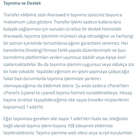
Taşınma ve Destek
Transfer ekibimiz sizin Areraweb'e taşınma süreciniz boyunca
maksimum çaba gösterir. Transfer işlemi sadece kullanıcılara
kolaylık sağlanması için sunulan ücretsiz bir destek hizmetidir.
Areraweb, taşınma işleminin mümkün olup olmadığının ve herhangi
bir zaman içerisinde tamamlanacağının garantisini veremez. Her
barındırma (hosting) firması farklı yapıda düzenlenmiştir ve bazı
barındırma platformları verileri uyumsuz olabilir veya kişiye özel
saklamaktadırlar. Bu da taşınma işlemini uygunsuz veya oldukça zor
bir hale sokabilir. Yapabileceğimizin en iyisini yapmaya çalışacağız
fakat bazı durumlarda taşınma işleminize yardımcı
olamayacağımızı da bildirmek isteriz. Şu anda sadece cPanel'den
cPanel'e (cpanel to cpanel) taşıma hizmeti sunabilmekteyiz. Hesap
başına ücretsiz taşıyabileceğimiz site sayısı (reseller müşterilerini
kapsamaz) 1 adet'tir.
Eğer taşınması gereken site sayısı 1 adet'den fazla ise, isteğinize
bağlı olarak taşıma işlemi başına 10$ ödeyerek ekibimize
taşıttırabilirsiniz. Taşıma işlemine web sitesi veya script kurulumları