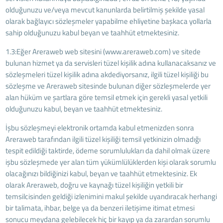
olduğunuzu ve/veya mevcut kanunlarda belirtilmiş şekilde yasal
olarak bağlayıcı sözleşmeler yapabilme ehliyetine başkaca yollarla
sahip olduğunuzu kabul beyan ve taahhüt etmektesiniz.
1.3:Eğer Areraweb web sitesini (www.areraweb.com) ve sitede
bulunan hizmet ya da servisleri tüzel kişilik adına kullanacaksanız ve
sözleşmeleri tüzel kişilik adına akdediyorsanız, ilgili tüzel kişiliği bu
sözleşme ve Areraweb sitesinde bulunan diğer sözleşmelerde yer
alan hüküm ve şartlara göre temsil etmek için gerekli yasal yetkili
olduğunuzu kabul, beyan ve taahhüt etmektesiniz.
İşbu sözleşmeyi elektronik ortamda kabul etmenizden sonra
Areraweb tarafından ilgili tüzel kişiliği temsil yetkinizin olmadığı
tespit edildiği taktirde, ödeme sorumlulukları da dahil olmak üzere
işbu sözleşmede yer alan tüm yükümlülüklerden kişi olarak sorumlu
olacağınızı bildiğinizi kabul, beyan ve taahhüt etmektesiniz. Ek
olarak Areraweb, doğru ve kaynağı tüzel kişiliğin yetkili bir
temsilcisinden geldiği izlenimini makul şekilde uyandıracak herhangi
bir talimata, ihbar, belge ya da benzeri iletişime itimat etmesi
sonucu meydana gelebilecek hiç bir kayıp ya da zarardan sorumlu